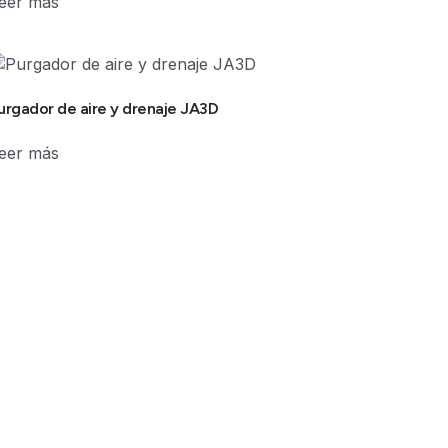
eer más
urgador de aire y drenaje JA3D
eer más