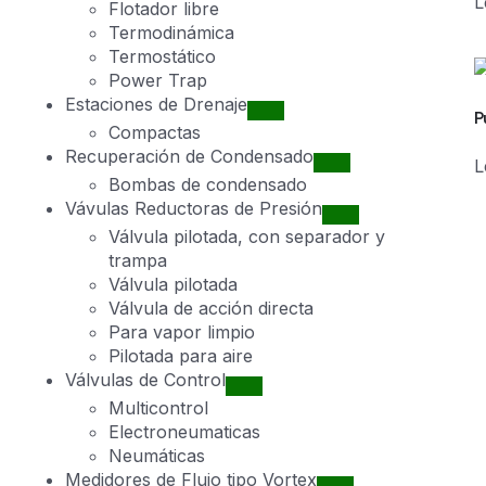
L
Flotador libre
Termodinámica
Termostático
Power Trap
Estaciones de Drenaje
P
Compactas
Recuperación de Condensado
L
Bombas de condensado
Vávulas Reductoras de Presión
Válvula pilotada, con separador y
trampa
Válvula pilotada
Válvula de acción directa
Para vapor limpio
Pilotada para aire
Válvulas de Control
Multicontrol
Electroneumaticas
Neumáticas
Medidores de Flujo tipo Vortex