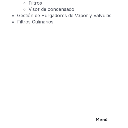
Filtros
Visor de condensado
Gestión de Purgadores de Vapor y Válvulas
Filtros Culinarios
Ingeniería y suministro
industrial que garantizan
continuidad y eficiencia
Comprometidos con la eficiencia y
seguridad de tus procesos
CONTÁCTANOS
Menú