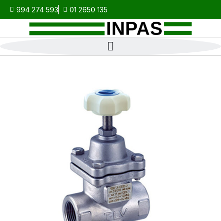
994 274 593
01 2650 135