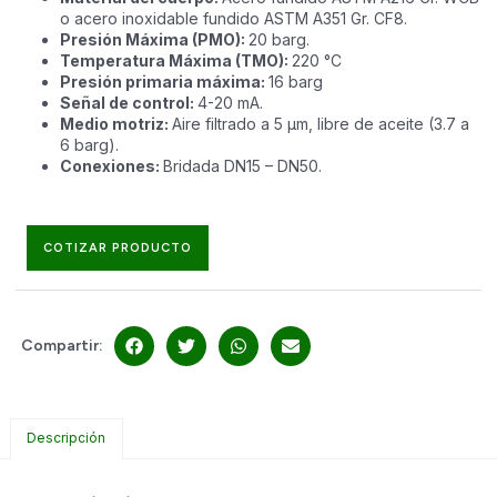
o acero inoxidable fundido ASTM A351 Gr. CF8.
Presión Máxima (PMO):
20 barg.
Temperatura Máxima (TMO):
220 °C
Presión primaria máxima:
16 barg
Señal de control:
4-20 mA.
Medio motriz:
Aire filtrado a 5 µm, libre de aceite (3.7 a
6 barg).
Conexiones:
Bridada
DN15 – DN50.
COTIZAR PRODUCTO
Compartir:
Descripción