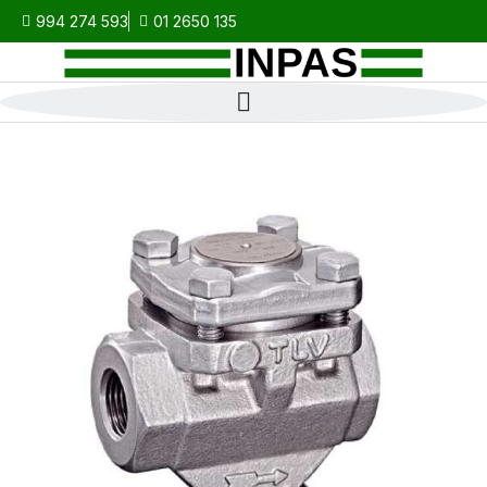
994 274 593
01 2650 135