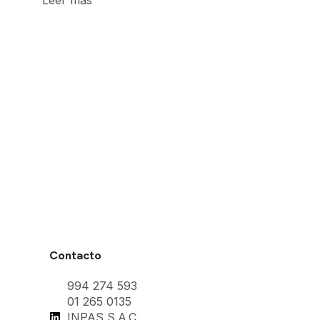
Leer más
Contacto
994 274 593
01 265 0135
INPAS S.A.C.