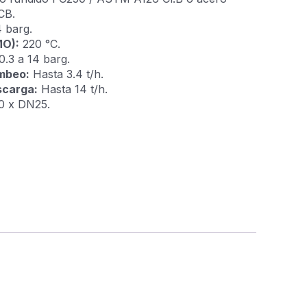
CB.
 barg.
O):
220 °C.
0.3 a 14 barg.
mbeo:
Hasta 3.4 t/h.
scarga:
Hasta 14 t/h.
0 x DN25.