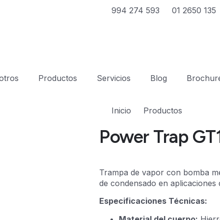
994 274 593
01 2650 135
otros
Productos
Servicios
Blog
Brochur
Inicio
Productos
Power Trap GT
Trampa de vapor con bomba mec
de condensado en aplicaciones d
Especificaciones Técnicas:
Material del cuerpo:
Hierr