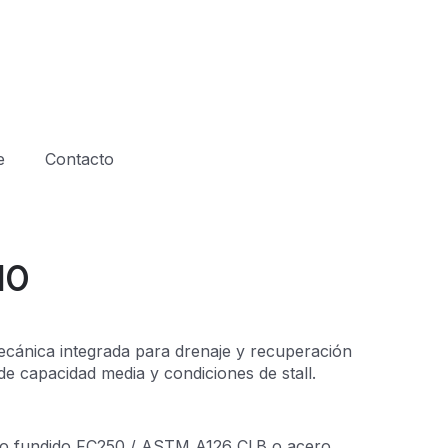
e
Contacto
10
ánica integrada para drenaje y recuperación
e capacidad media y condiciones de stall.
o fundido FC250 / ASTM A126 Cl.B o acero