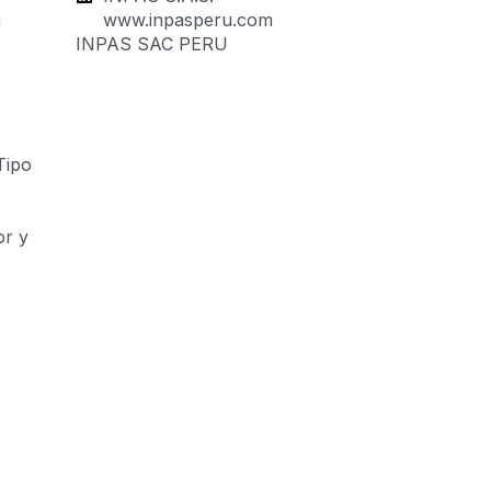
n
www.inpasperu.com
INPAS SAC PERU
Tipo
or y